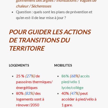
gonflement des argiles / Inondations / Vagues de
chaleur / Sécheresses
Question : quels sont les plans de prévention et
qu’en est-il de leur mise à jour ?
POUR GUIDER LES ACTIONS
DE TRANSITIONS DU
TERRITOIRE
LOGEMENTS
MOBILITES
25 %
(
27
%)
de
86%
(
68
%)
accès
passoires thermiques/
pied/vélo 1
énergétiques
lycée/collège
80%
(
83
%)
des
40%
(
47
%)
peut
logements sont à
accéder à pied/vélo à
rénover/2050
1 gare.