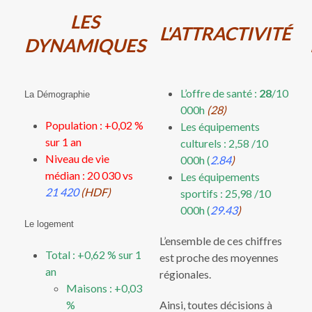
LES
L'ATTRACTIVITÉ
DYNAMIQUES
L’offre de santé :
28
/10
La Démographie
000h
(28)
Population : +0,02 %
Les équipements
sur 1 an
culturels : 2,58 /10
Niveau de vie
000h (
2.84
)
médian : 20 030 vs
Les équipements
21 420
(HDF)
sportifs : 25,98 /10
000h (
29.43
)
Le logement
L’ensemble de ces chiffres
Total : +0,62 % sur 1
est proche des moyennes
an
régionales.
Maisons : +0,03
%
Ainsi, toutes décisions à