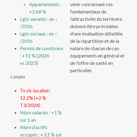
Appartements :
venir concernant ces
+2,68 %
fondamentaux de
Lgts vacants : en ↓
l’attractivité du territoire
/2016
doivent être précédées
Lgts sociaux : en ↑
d’une évaluation détaillée
/2016
de la répartition et de la
Permis de construire
nature de chacun de ces
: +11 % (2024
équipements en général et
vs 2023)
de l’offre de santé en
particulier.
L’emploi
Tx ch. localisé :
12.2% (+2 %
T3/2024)
Nbre salariés : +1 %
sur 1 an
Nbre d’actifs
occupés : +3,1 % sur