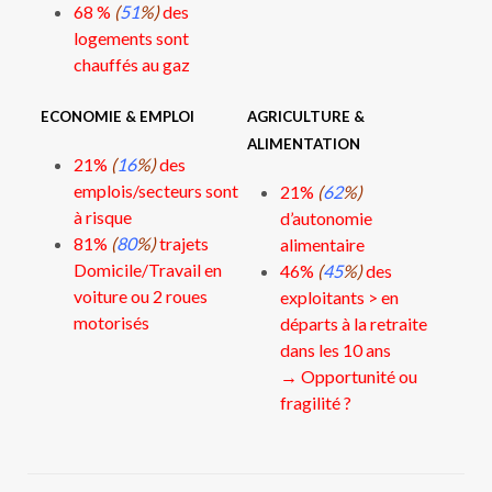
68 %
(
51
%)
des
logements sont
chauffés au gaz
ECONOMIE & EMPLOI
AGRICULTURE &
ALIMENTATION
21%
(
16
%)
des
emplois/secteurs sont
21%
(
62
%)
à risque
d’autonomie
81%
(
80
%)
trajets
alimentaire
Domicile/Travail en
46%
(
45
%)
des
voiture ou 2 roues
exploitants > en
motorisés
départs à la retraite
dans les 10 ans
→ Opportunité ou
fragilité ?