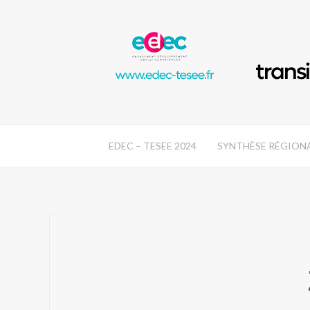
EDEC – TESEE 2024
SYNTHÈSE RÉGION