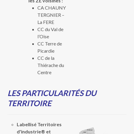
les ZE voisines :
CA CHAUNY
TERGNIER –
La FERE
CC du Val de
l’Oise
CC Terre de
Picardie
CC de la
Thiérache du
Centre
LES PARTICULARITÉS DU
TERRITOIRE
Labellisé Territoires
d'industrie® et