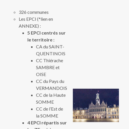
326 communes
Les EPCI (*lien en
ANNEXE) :
5 EPCI centrés sur
le territoire :
CA du SAINT-
QUENTINOIS
CC Thiérache
SAMBRE et
OISE
CC du Pays du
VERMANDOIS
CC de la Haute
SOMME
CC de l’Est de
la SOMME
4 EPCI répartis sur