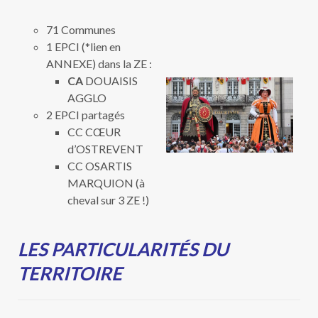
71 Communes
1 EPCI (*lien en
ANNEXE) dans la ZE :
CA
DOUAISIS
AGGLO
2 EPCI partagés
CC CŒUR
d’OSTREVENT
CC OSARTIS
MARQUION (à
cheval sur 3 ZE !)
LES PARTICULARITÉS DU
TERRITOIRE