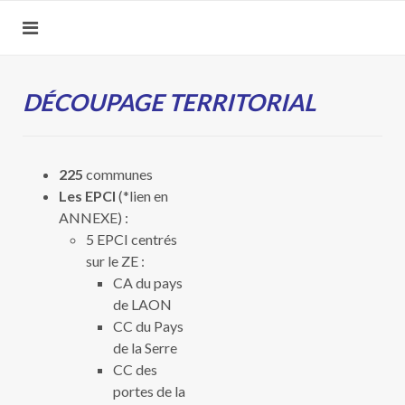
DÉCOUPAGE TERRITORIAL
225
communes
Les EPCI
(*lien en
ANNEXE) :
5 EPCI centrés
sur le ZE :
CA du pays
de LAON
CC du Pays
de la Serre
CC des
portes de la