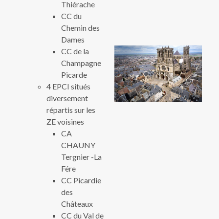
Thiérache
CC du
Chemin des
Dames
CC de la
Champagne
Picarde
4 EPCI situés
diversement
répartis sur les
ZE voisines
CA
CHAUNY
Tergnier -La
Fére
CC Picardie
des
Châteaux
CC du Val de