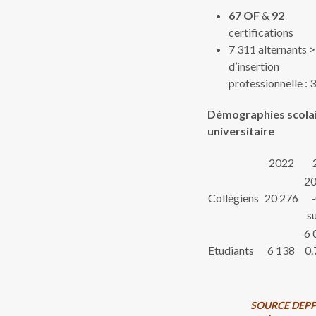
67
OF
&
92
certifications
7 311 alternants >
d’insertion
professionnelle :
Démographies scola
universitaire
2022
20
Collégiens
20 276
su
6 
Etudiants
6 138
0.
SOURCE DEPP