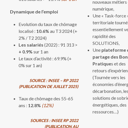
nouveaux métiers
numérique,
Dynamique de l’emploi
Une « Task-force 
territoriale tourn
Evolution du taux de chômage
essentiellement ve
localisé :
10.6%
au T3 2024 (+
rapidité des
2% / T2 2024)
SOLUTIONS,
Les salariés
(2022) : 91 313 >
Une
plateforme 
+ 0.9%
sur 1 an
partage des Bo
Le taux d’activité : 69.9% (+
Pratique
s et des
0% sur 1 an)
retours d’expérie
(Tournée vers les
SOURCE : INSEE – RP 2022
économies d’énergi
(PUBLICATION DE JUILLET 2025)
décarbonation, le
solutions de sobri
Taux de chômage des 55-65
énergétiques, des
ans :
12.8%
(12%)
ressources…)
SOURCES : INSEE RP 2022
(PUBLICATION AU