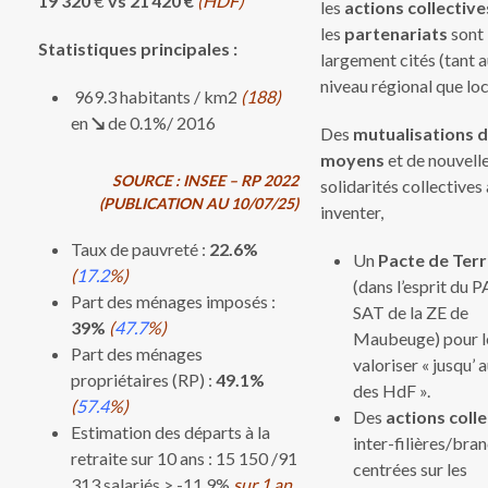
19 320
€
vs
21 420 €
(HDF)
les
actions collective
les
partenariats
sont
Statistiques principales :
largement cités (tant 
niveau régional que loca
969.3 habitants / km2
(188)
en
↘
de 0.1%/ 2016
Des
mutualisations 
moyens
et de nouvell
SOURCE : INSEE – RP 2022
solidarités collectives 
(PUBLICATION AU 10/07/25)
inventer,
Taux de pauvreté :
22.6%
Un
Pacte de Terr
(
17.2
%)
(dans l’esprit du
Part des ménages imposés :
SAT de la ZE de
39%
(
47.7
%)
Maubeuge) pour l
Part des ménages
valoriser « jusqu’ 
propriétaires (RP) :
49.1%
des HdF ».
(
57.4
%)
Des
actions coll
Estimation des départs à la
inter-filières/bra
retraite sur 10 ans : 15 150 /91
centrées sur les
313 salariés > -11.9%
sur 1 an