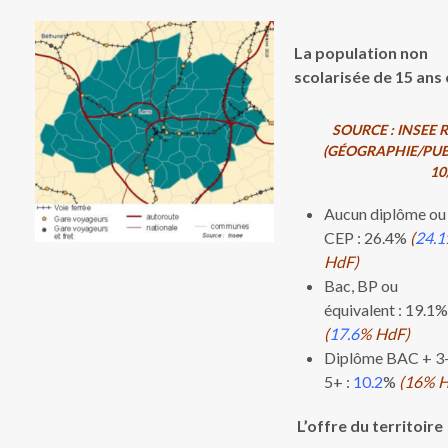
La population non
scolarisée de 15 ans 
SOURCE : INSEE 
(GÉOGRAPHIE/PUB
10
Aucun diplôme ou
CEP : 26.4%
(
24.1
HdF)
Bac, BP ou
équivalent : 19.1%
(
17.6
% HdF)
Diplôme BAC + 3-
5+ :
10.2
%
(16% 
L’offre du territoire