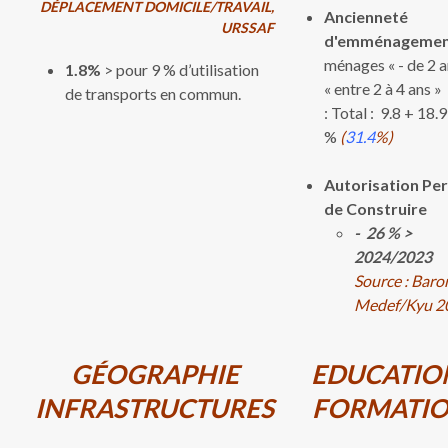
DÉPLACEMENT DOMICILE/TRAVAIL,
Ancienneté
URSSAF​​
d'emménagemen
ménages « - de 2 a
1.8%
> pour 9 % d’utilisation
« entre 2 à 4 ans »
de transports en commun.
: Total : 9.8 + 18.
%
(
31.4
%)
Autorisation Pe
de Construire
- 26 %
>
2024/2023
Source
: Baro
Medef/Kyu 2
GÉOGRAPHIE
EDUCATION
INFRASTRUCTURES
FORMATI