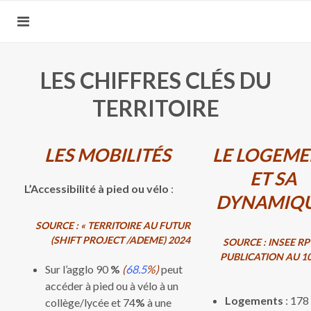
LES CHIFFRES CLÉS DU
TERRITOIRE
LES MOBILITÉS
LE LOGEM
ET SA
L’Accessibilité à pied ou vélo
:
DYNAMIQ
SOURCE : « TERRITOIRE AU FUTUR
(SHIFT PROJECT /ADEME) 2024
SOURCE
: INSEE RP
PUBLICATION AU 10
Sur l’agglo 90
%
(
68.5
%)
peut
accéder à pied ou à vélo à un
Logements
: 178
collège/lycée et 74
%
à une