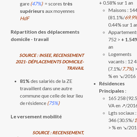
+ 0.58% sur 1 an
gare
(
47%
)
= scores
très
Maisons : 14
supérieurs
aux moyennes
(81.1%/
69.9
HdF
0.44% sur 1 a
Répartition des déplacements
Appartements
domicile - travail
752 >
+ 1.54
an
Logements
SOURCE : INSEE, RECENSEMENT
vacants : 12 
2021- DÉPLACEMENTS DOMICILE-
TRAVAIL​​
(7.1%/
7.7%
) 
% en ↘/2016
81%
des salariés de la ZE
Résidences
travaillent dans une autre
Principales
:
commune que celle de leur lieu
165 258 (92.
de résidence
(
75%
)
VA en ↗/201
Lgts sociaux :
Le versement mobilité
346 (30.5%/
1
> % en ↘/20
SOURCE : RECENSEMENT,