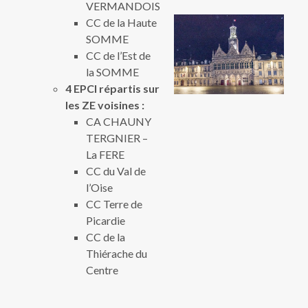
VERMANDOIS
CC de la Haute
SOMME
CC de l’Est de
la SOMME
4 EPCI répartis sur
les ZE voisines :
CA CHAUNY
TERGNIER –
La FERE
CC du Val de
l’Oise
CC Terre de
Picardie
CC de la
Thiérache du
Centre